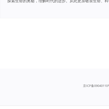
探索生命的奥秘，理解时代的进步。从此更加敬畏生命、科
京ICP备0904011