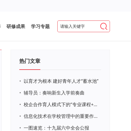
养
研修成果
学习专题
热门文章
•
以育才为根本 建好青年人才“蓄水池”
•
辅导员：奏响新生入学前奏曲
•
校企合作育人模式下的“专业课程+思政教育+党建活动”交叉融合的课程思政教学探索与实践
•
信息化技术在学校管理中的重要作用 ——以贵州省威宁民族中学和校园使用等为例
•
一图速览：十九届六中全会公报