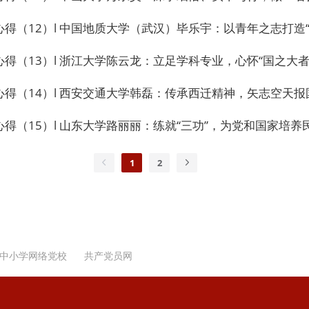
中国地质大学（武汉）毕乐宇：以青年之志打造“智慧党建”红色引擎、以青春
13）l 浙江大学陈云龙：立足学科专业，心怀“国之大者”—
得（14）l 西安交通大学韩磊：传承西迁精神，矢志空天报
（15）l 山东大学路丽丽：练就“三功”，为党和国家培养
1
2
中小学网络党校
共产党员网