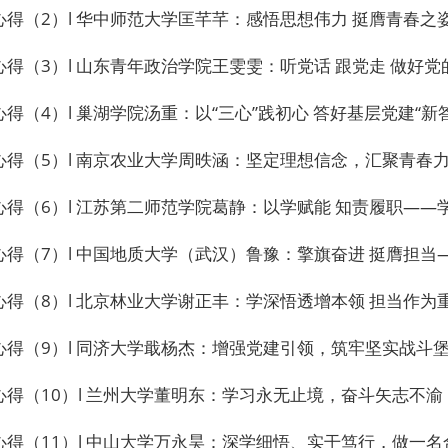
（2）l 华中师范大学匡芊芊：感悟思想伟力 挺膺青春之姿 
（3）l 山东青年政治学院王雯雯：听党话 跟党走 做好党
（4）l 巢湖学院汤重：以“三心”践初心 答好基层党建“新答
5）l 南京农业大学周昳涵：坚定理想信念，汇聚青春力量，在三
第二师范学院葛静：以学赋能 知责履职——学习贯彻习近平新时代中国特色社会主
得（7）l 中国地质大学（武汉）鲁豫：擎旗奋进 挺膺担当
l 北京林业大学谢正丰：学深悟透增本领 担当作为重实效——让党支部
得（9）l 同济大学戢杨杰：增强党建引领，筑牢坚实战斗
得（10）l 兰州大学董明东：学习永无止境，奋斗矢志不渝
得（11）l 中山大学万永昊：深学细悟、实干笃行，做一