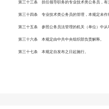
第三十三条 担任领导职务的专业技术类公务员，有
第三十四条 专业技术类公务员的管理，本规定未作
第三十五条 参照公务员法管理的机关（单位）中从
第三十六条 本规定由中共中央组织部负责解释。
第三十七条 本规定自发布之日起施行。