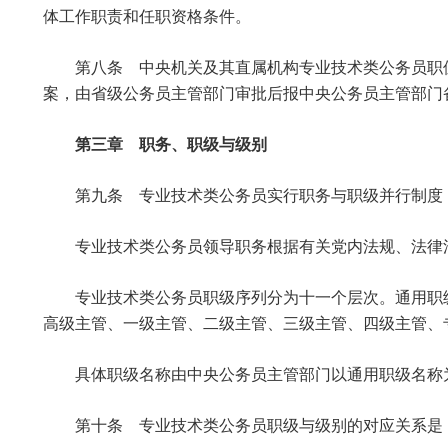
体工作职责和任职资格条件。
第八条 中央机关及其直属机构专业技术类公务员职
案，由省级公务员主管部门审批后报中央公务员主管部门
第三章 职务、职级与级别
第九条 专业技术类公务员实行职务与职级并行制度
专业技术类公务员领导职务根据有关党内法规、法律
专业技术类公务员职级序列分为十一个层次。通用职
高级主管、一级主管、二级主管、三级主管、四级主管、
具体职级名称由中央公务员主管部门以通用职级名称
第十条 专业技术类公务员职级与级别的对应关系是