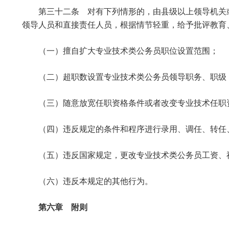
第三十二条 对有下列情形的，由县级以上领导机关
领导人员和直接责任人员，根据情节轻重，给予批评教育
（一）擅自扩大专业技术类公务员职位设置范围；
（二）超职数设置专业技术类公务员领导职务、职级
（三）随意放宽任职资格条件或者改变专业技术任职
（四）违反规定的条件和程序进行录用、调任、转任
（五）违反国家规定，更改专业技术类公务员工资、
（六）违反本规定的其他行为。
第六章 附则