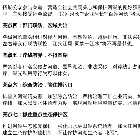
拓展公众参与渠道，营造全社会共同关心和保护河湖的良好氛
牌，主动接受社会监督。“民间河长”“企业河长”“百姓河长”将
亮点四：部门联防、区域共治
各级河长牵头组织对侵占河道、围垦湖泊、超标排污、非法采
左右岸实行联防联控。江头江尾“同饮一江水”将不再是梦想。
亮点五：岸线有界，不得围湖
严禁以各种名义侵占河道、围垦湖泊、非法采砂，对岸线乱占
岸、湖光私用等行为可以休矣。
亮点六：综合防治，管住排污口
排查入河湖污染源，加强综合防治，严格治理工矿企业污染、
岸线，加大黑臭水体治理力度，实现河湖环境整洁优美、水清
亮点七：抓住重点生态保护区
推进河湖生态修复保护，强化山水林田湖系统治理，加大江河
建立生态保护补偿机制，不让保护河湖生态者“吃亏”。