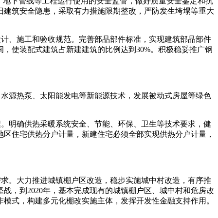
)、地下管线等工程运行使用的安全监管，做好质量安全鉴定和抗
旧建筑安全隐患，采取有力措施限期整改，严防发生垮塌等重大
设计、施工和验收规范。完善部品部件标准，实现建筑部品部件
间，使装配式建筑占新建建筑的比例达到30%。积极稳妥推广钢
、水源热泵、太阳能发电等新能源技术，发展被动式房屋等绿色
程。明确供热采暖系统安全、节能、环保、卫生等技术要求，健
地区住宅供热分户计量，新建住宅必须全部实现供热分户计量，
需求。大力推进城镇棚户区改造，稳步实施城中村改造，有序推
战，到2020年，基本完成现有的城镇棚户区、城中村和危房改
作模式，构建多元化棚改实施主体，发挥开发性金融支持作用。