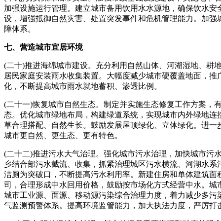
加强设施运行管理。建立城市备用饮用水水源地，确保饮水安
设，增强抵御自然灾害、处置突发事件和危机管理能力。加强
障体系。
七、营造城市宜居环境
(二十)推进海绵城市建设。充分利用自然山体、河湖湿地、
居民家庭安装雨水收集装置。大幅度减少城市硬覆盖地面，推
化，不断提高城市雨水就地蓄积、渗透比例。
(二十一)恢复城市自然生态。制定并实施生态修复工作方案
态。优化城市绿地布局，构建绿道系统，实现城市内外绿地连
草合理搭配、自然生长。鼓励发展屋顶绿化、立体绿化。进一
城市更自然、更生态、更有特色。
(二十二)推进污水大气治理。强化城市污水治理，加快城市
乡结合部污水截流、收集，抓紧治理城区污水横流、河湖水系污
洁厕为突破口，不断提高污水利用率。新建住房和单体建筑面
司，合理形成中水回用价格，鼓励按市场化方式经营中水。城
城市工业源、面源、移动源污染综合治理力度，着力减少多污
气监测预警体系。提高环境监管能力，加大执法力度，严厉打