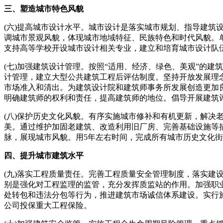
三、塑造城市特色风貌
(六)提高城市设计水平。城市设计是落实城市规划、指导建
调城市景观风貌，体现城市地域特征、民族特色和时代风貌。
支持高等学校开设城市设计相关专业，建立和培育城市设计队
(七)加强建筑设计管理。按照“适用、经济、绿色、美观”的
计管理，建立大型公共建筑工程后评估制度。坚持开放发展理
市场准入和清出。为建筑设计院和建筑师事务所发展创造更加
明确建筑师的权利和责任，提高建筑师的地位。倡导开展建筑
(八)保护历史文化风貌。有序实施城市修补和有机更新，解
美。通过维护加固老建筑、改造利用旧厂房、完善基础设施等
脉，展现城市风貌。用5年左右时间，完成所有城市历史文化
四、提升城市建筑水平
(九)落实工程质量责任。完善工程质量安全管理制度，落实
别是强化对工程监理的监管，充分发挥质监站的作用。加强职
处转包和违法分包等行为，推进建筑市场诚信体系建设。实行
公司投保重大工程保险。