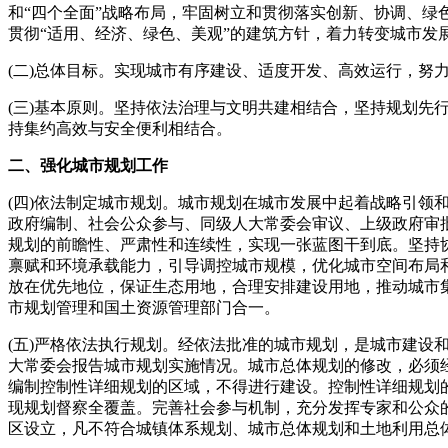
和“四个全面”战略布局，牢固树立和贯彻落实创新、协调、
贯彻“适用、经济、绿色、美观”的建筑方针，着力转变城市
(二)总体目标。实现城市有序建设、适度开发、高效运行，努
(三)基本原则。坚持依法治理与文明共建相结合，坚持规划
持集约高效与安全便利相结合。
二、强化城市规划工作
(四)依法制定城市规划。城市规划在城市发展中起着战略引
政府编制、社会公众参与、同级人大常委会审议、上级政府审
规划的前瞻性、严肃性和连续性，实现一张蓝图干到底。坚持
禀赋和环境承载能力，引导调控城市规模，优化城市空间布局
放在优先地位，保证生态用地，合理安排建设用地，推动城市
市规划管理和国土资源管理部门合一。
(五)严格依法执行规划。经依法批准的城市规划，是城市建
大常委会报告城市规划实施情况。城市总体规划的修改，必须
编制控制性详细规划的区域，不得进行建设。控制性详细规划
现规划督察全覆盖。完善社会参与机制，充分发挥专家和公众
区设立，凡不符合城镇体系规划、城市总体规划和土地利用总