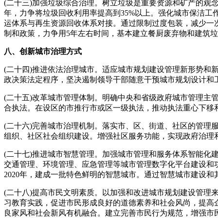
(二十三)加强垃圾综合治理。树立垃圾是重要资源和矿产的观
年，力争将垃圾回收利用率提高到35%以上。强化城市保洁
运体系与再生资源回收体系对接。通过限制过度包装，减少一
制和政策，力争用5年左右时间，基本建立餐厨废弃物和建筑
八、创新城市治理方式
(二十四)推进依法治理城市。适应城市规划建设管理新形势
政决策法定程序，坚决遏制领导干部随意干预城市规划设计和
(二十五)改革城市管理体制。明确中央和省级政府城市管理
合执法。在设区的市推行市或区一级执法，推动执法重心下移
(二十六)完善城市治理机制。落实市、区、街道、社区的管
组织、社区社会组织建设。增强社区服务功能，实现政府治理
(二十七)推进城市智慧管理。加强城市管理和服务体系智能
交通管理、环境管理、应急管理等城市管理数字化平台建设和
2020年，建成一批特色鲜明的智慧城市。通过智慧城市建设
(二十八)提高市民文明素质。以加强和改进城市规划建设管
习教育实践，促进市民形成良好的道德素养和社会风尚，提高
良家风和社会新风有机融合。建立完善市民行为规范，增强市