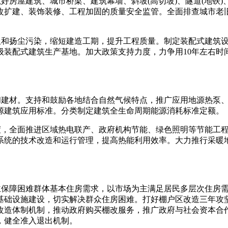
抓好房屋建筑、城市桥梁、建筑幕墙、斜坡(高切坡)、隧道(地铁
改扩建、装饰装修、工程加固的质量安全监管。全面排查城市老
垃圾和扬尘污染，缩短建造工期，提升工程质量。制定装配式建筑
装配式建筑生产基地。加大政策支持力度，力争用10年左右时
筑和建材。支持和鼓励各地结合自然气候特点，推广应用地源热泵
源建筑应用标准。分类制定建筑全生命周期能源消耗标准定额。
力度，全面推进区域热电联产、政府机构节能、绿色照明等节能工
系统的技术改造和运行管理，提高热能利用效率。大力推行采暖
为主保障困难群体基本住房需求，以市场为主满足居民多层次住房
础设施建设，切实解决群众住房困难。打好棚户区改造三年攻坚
改造体制机制，推动政府购买棚改服务，推广政府与社会资本合
，健全准入退出机制。