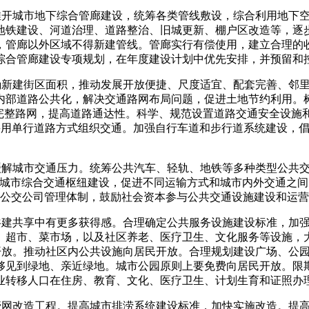
步推开城市地下综合管廊建设，统筹各类管线敷设，综合利用地下
地铁建设、河道治理、道路整治、旧城更新、棚户区改造等，逐
，管廊以外区域不得新建管线。管廊实行有偿使用，建立合理的
综合管廊建设专项规划，在年度建设计划中优先安排，并预留和
明确新建街区面积，推动发展开放便捷、尺度适宜、配套完善、邻
内部道路公共化，解决交通路网布局问题，促进土地节约利用。树
完整路网，提高道路通达性。科学、规范设置道路交通安全设施和
极采用单行道路方式组织交通。加强自行车道和步行道系统建设，
缓解城市交通压力。统筹公共汽车、轻轨、地铁等多种类型公共交
。加强城市综合交通枢纽建设，促进不同运输方式和城市内外交通
革公交公司管理体制，鼓励社会资本参与公共交通设施建设和运
在共建共享中有更多获得感。合理确定公共服务设施建设标准，加
、超市、菜市场，以及社区养老、医疗卫生、文化服务等设施，
会开放。推动社区内公共设施向居民开放。合理规划建设广场、公
够见到绿地、亲近绿地。城市公园原则上要免费向居民开放。限
业转移人口在住房、教育、文化、医疗卫生、计划生育和证照办
下管网改造工程。提高城市排涝系统建设标准，加快实施改造。提