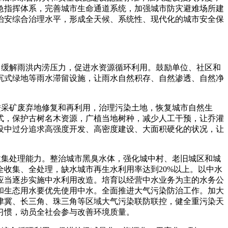
急指挥体系，完善城市生命通道系统，加强城市防灾避难场所建
治安综合治理水平，形成全天候、系统性、现代化的城市安全保
，缓解雨洪内涝压力，促进水资源循环利用。鼓励单位、社区和
沉式绿地等雨水滞留设施，让雨水自然积存、自然渗透、自然净
进采矿废弃地修复和再利用，治理污染土地，恢复城市自然生
式，保护古树名木资源，广植当地树种，减少人工干预，让乔灌
设中过分追求高强度开发、高密度建设、大面积硬化的状况，让
收集处理能力。整治城市黑臭水体，强化城中村、老旧城区和城
全收集、全处理，缺水城市再生水利用率达到20%以上。以中水
应当逐步实施中水利用改造。培育以经营中水业务为主的水务公
和生态用水要优先使用中水。全面推进大气污染防治工作。加大
津冀、长三角、珠三角等区域大气污染联防联控，健全重污染天
习惯，动员全社会参与改善环境质量。