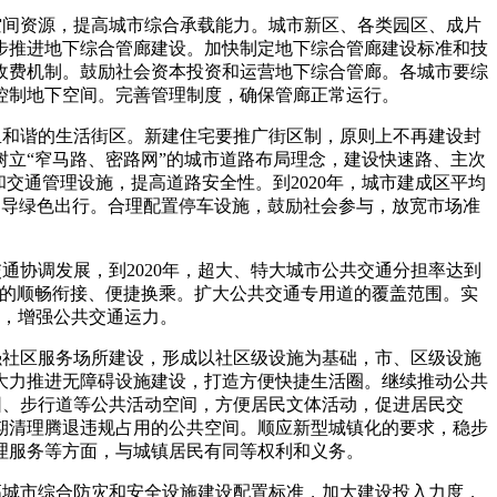
空间资源，提高城市综合承载能力。城市新区、各类园区、成片
步推进地下综合管廊建设。加快制定地下综合管廊建设标准和技
收费机制。鼓励社会资本投资和运营地下综合管廊。各城市要综
控制地下空间。完善管理制度，确保管廊正常运行。
里和谐的生活街区。新建住宅要推广街区制，原则上不再建设封
立“窄马路、密路网”的城市道路布局理念，建设快速路、主次
交通管理设施，提高道路安全性。到2020年，城市建成区平均
倡导绿色出行。合理配置停车设施，鼓励社会参与，放宽市场准
通协调发展，到2020年，超大、特大城市公共交通分担率达到
之间的顺畅衔接、便捷换乘。扩大公共交通专用道的覆盖范围。实
营，增强公共交通运力。
强社区服务场所建设，形成以社区级设施为基础，市、区级设施
大力推进无障碍设施建设，打造方便快捷生活圈。继续推动公共
园、步行道等公共活动空间，方便居民文体活动，促进居民交
期清理腾退违规占用的公共空间。顺应新型城镇化的要求，稳步
理服务等方面，与城镇居民有同等权利和义务。
高城市综合防灾和安全设施建设配置标准，加大建设投入力度，