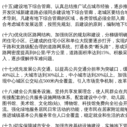
(十五)建设地下综合管廊。认真总结推广试点城市经验，逐
开发区域新建道路必须同步建设地下综合管廊，老城区要结合
术导则。凡建有地下综合管廊的区域，各类管线必须全部入廊
合考虑城市发展远景，按照先规划、后建设的原则，编制地下
(十六)优化街区路网结构。加强街区的规划和建设，分梯级
闭住宅小区。已建成的住宅小区和单位大院要逐步打开，实现
干路和支路级配合理的道路网系统。打通各类“断头路”，形成
路网密度提高到8公里/平方公里，道路面积率达到15%。积
入，逐步缓解停车难问题。
(十七)优先发展公共交通。以提高公共交通分担率为突破口，
40%以上，大城市达到30%以上，中小城市达到20%以上
现中心城区公交站点500米内全覆盖。引入市场竞争机制，改
(十八)健全公共服务设施。坚持共享发展理念，使人民群众
衔接配套的公共服务设施网络体系。配套建设中小学、幼儿园
图书馆、美术馆、文化馆(站)、博物馆、科技馆免费向全社
流。强化绿地服务居民日常活动的功能，使市民在居家附近能
推进城镇基本公共服务常住人口全覆盖，稳定就业和生活的农
(十九)切实保障城市安全。加强市政基础设施建设，实施地