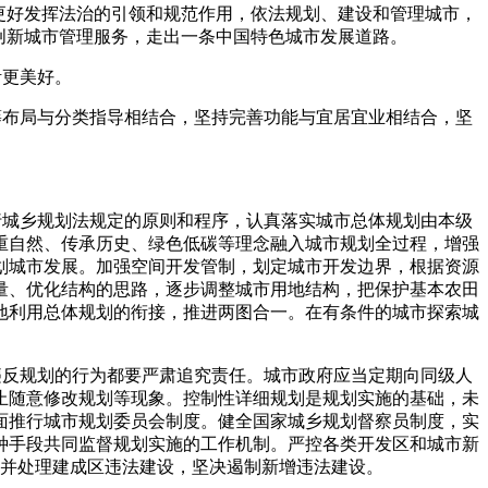
更好发挥法治的引领和规范作用，依法规划、建设和管理城市，
创新城市管理服务，走出一条中国特色城市发展道路。
活更美好。
筹布局与分类指导相结合，坚持完善功能与宜居宜业相结合，坚
行城乡规划法规定的原则和程序，认真落实城市总体规划由本级
重自然、传承历史、绿色低碳等理念融入城市规划全过程，增强
划城市发展。加强空间开发管制，划定城市开发边界，根据资源
量、优化结构的思路，逐步调整城市用地结构，把保护基本农田
地利用总体规划的衔接，推进两图合一。在有条件的城市探索城
违反规划的行为都要严肃追究责任。城市政府应当定期向同级人
止随意修改规划等现象。控制性详细规划是规划实施的基础，未
面推行城市规划委员会制度。健全国家城乡规划督察员制度，实
种手段共同监督规划实施的工作机制。严控各类开发区和城市新
查并处理建成区违法建设，坚决遏制新增违法建设。