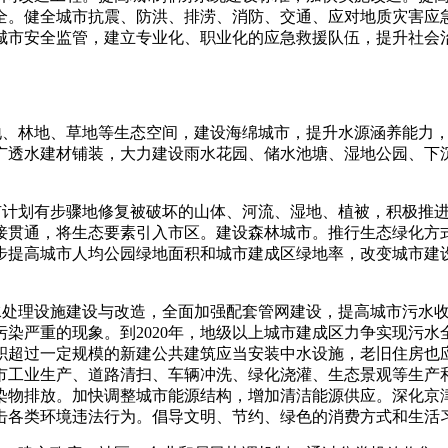
全。健全城市抗震、防洪、排涝、消防、交通、应对地质灾害应
城市安全监管，建立专业化、职业化的应急救援队伍，提升社会
耕地、林地、草地等生态空间，建设海绵城市，提升水源涵养能力
广透水建材铺装，大力建设雨水花园、储水池塘、湿地公园、下
，有计划有步骤地修复被破坏的山体、河流、湿地、植被，积极推
接贯通，将生态要素引入市区。建设森林城市。推行生态绿化方
步提高城市人均公园绿地面积和城市建成区绿地率，改变城市建
污水处理设施建设与改造，全面加强配套管网建设，提高城市污水
染严重的现象。到2020年，地级以上城市建成区力争实现污水
积超过一定规模的新建公共建筑应当安装中水设施，老旧住房也
市工业生产、道路清扫、车辆冲洗、绿化浇灌、生态景观等生产
染物排放。加快调整城市能源结构，增加清洁能源供应。深化京
击各类环境违法行为。倡导文明、节约、绿色的消费方式和生活