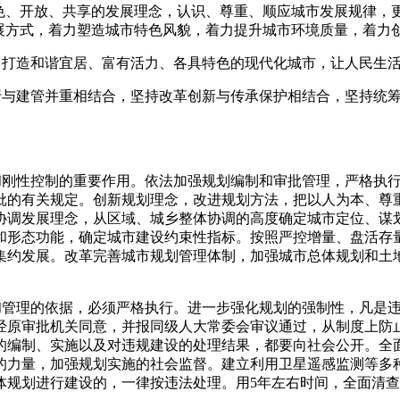
绿色、开放、共享的发展理念，认识、尊重、顺应城市发展规律，
发展方式，着力塑造城市特色风貌，着力提升城市环境质量，着力
力打造和谐宜居、富有活力、各具特色的现代化城市，让人民生
先行与建管并重相结合，坚持改革创新与传承保护相结合，坚持统
领和刚性控制的重要作用。依法加强规划编制和审批管理，严格执
批的有关规定。创新规划理念，改进规划方法，把以人为本、尊
协调发展理念，从区域、城乡整体协调的高度确定城市定位、谋
和形态功能，确定城市建设约束性指标。按照严控增量、盘活存
集约发展。改革完善城市规划管理体制，加强城市总体规划和土
设和管理的依据，必须严格执行。进一步强化规划的强制性，凡是
经原审批机关同意，并报同级人大常委会审议通过，从制度上防
的编制、实施以及对违规建设的处理结果，都要向社会公开。全
的力量，加强规划实施的社会监督。建立利用卫星遥感监测等多
体规划进行建设的，一律按违法处理。用5年左右时间，全面清