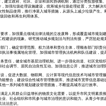
念，建立政府、社区、企业和居民协调机制，通过分类投放收集、
工作，加强垃圾处理设施建设，统筹城乡垃圾处理处置，大力解决
次性制品使用，推行净菜入城等措施，从源头上减少垃圾产生。
垃圾回收和再生利用体系。
和新要求，加强重点领域法律法规的立改废释，形成覆盖城市规划
工程建设的现象。研究推动城乡规划法与刑法衔接，严厉惩处规
主管部门，确定管理范围、权力清单和责任主体，理顺各部门职责
和执法事项属地化管理。加强城市管理执法机构和队伍建设，提
理服务责任，健全城市基层治理机制。进一步强化街道、社区党组
和社会调节、居民自治良性互动。加强信息公开，推进城市治理
化建设，促进大数据、物联网、云计算等现代信息技术与城市管理
功能整合，建设综合性城市管理数据库。推进城市宽带信息基础
和其他一系列城市规划建设管理措施，不断提高城市运行效率。
理来满足人民群众日益增长的物质文化需要，以提升市民文明素质
企业、社会组织和市民参与城市治理的意识和能力。从青少年抓
民法治意识。