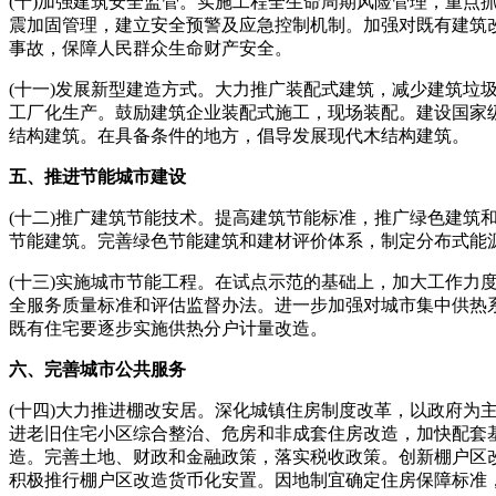
(十)加强建筑安全监管。实施工程全生命周期风险管理，重点
震加固管理，建立安全预警及应急控制机制。加强对既有建筑
事故，保障人民群众生命财产安全。
(十一)发展新型建造方式。大力推广装配式建筑，减少建筑
工厂化生产。鼓励建筑企业装配式施工，现场装配。建设国家级
结构建筑。在具备条件的地方，倡导发展现代木结构建筑。
五、推进节能城市建设
(十二)推广建筑节能技术。提高建筑节能标准，推广绿色建
节能建筑。完善绿色节能建筑和建材评价体系，制定分布式能
(十三)实施城市节能工程。在试点示范的基础上，加大工作
全服务质量标准和评估监督办法。进一步加强对城市集中供热
既有住宅要逐步实施供热分户计量改造。
六、完善城市公共服务
(十四)大力推进棚改安居。深化城镇住房制度改革，以政府
进老旧住宅小区综合整治、危房和非成套住房改造，加快配套基
造。完善土地、财政和金融政策，落实税收政策。创新棚户区
积极推行棚户区改造货币化安置。因地制宜确定住房保障标准