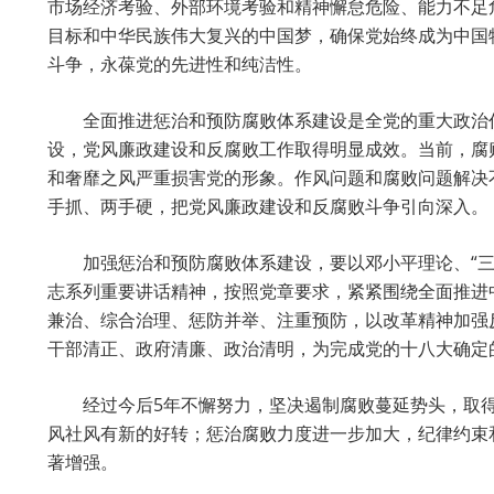
市场经济考验、外部环境考验和精神懈怠危险、能力不足
目标和中华民族伟大复兴的中国梦，确保党始终成为中国
斗争，永葆党的先进性和纯洁性。
全面推进惩治和预防腐败体系建设是全党的重大政治任
设，党风廉政建设和反腐败工作取得明显成效。当前，腐
和奢靡之风严重损害党的形象。作风问题和腐败问题解决
手抓、两手硬，把党风廉政建设和反腐败斗争引向深入。
加强惩治和预防腐败体系建设，要以邓小平理论、“三个
志系列重要讲话精神，按照党章要求，紧紧围绕全面推进
兼治、综合治理、惩防并举、注重预防，以改革精神加强
干部清正、政府清廉、政治清明，为完成党的十八大确定
经过今后5年不懈努力，坚决遏制腐败蔓延势头，取得人
风社风有新的好转；惩治腐败力度进一步加大，纪律约束
著增强。