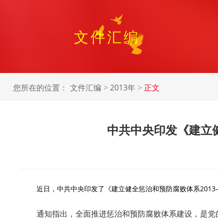
文件汇编
您所在的位置：
文件汇编
2013年
正文
中共中央印发《建立健
近日，中共中央印发了《建立健全惩治和预防腐败体系2013
通知指出，全面推进惩治和预防腐败体系建设，是党的