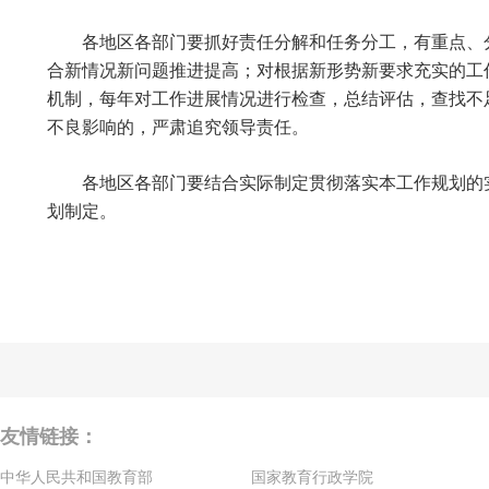
各地区各部门要抓好责任分解和任务分工，有重点、分
合新情况新问题推进提高；对根据新形势新要求充实的工
机制，每年对工作进展情况进行检查，总结评估，查找不
不良影响的，严肃追究领导责任。
各地区各部门要结合实际制定贯彻落实本工作规划的实
划制定。
友情链接：
中华人民共和国教育部
国家教育行政学院