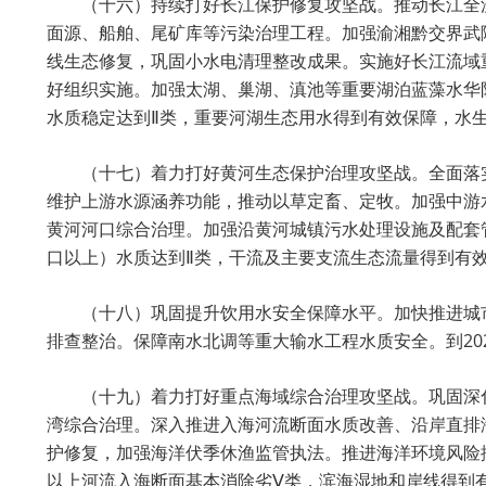
（十六）持续打好长江保护修复攻坚战。推动长江全
面源、船舶、尾矿库等污染治理工程。加强渝湘黔交界武陵
线生态修复，巩固小水电清理整改成果。实施好长江流域
好组织实施。加强太湖、巢湖、滇池等重要湖泊蓝藻水华
水质稳定达到Ⅱ类，重要河湖生态用水得到有效保障，水
（十七）着力打好黄河生态保护治理攻坚战。全面落
维护上游水源涵养功能，推动以草定畜、定牧。加强中游
黄河河口综合治理。加强沿黄河城镇污水处理设施及配套管
口以上）水质达到Ⅱ类，干流及主要支流生态流量得到有
（十八）巩固提升饮用水安全保障水平。加快推进城
排查整治。保障南水北调等重大输水工程水质安全。到20
（十九）着力打好重点海域综合治理攻坚战。巩固深
湾综合治理。深入推进入海河流断面水质改善、沿岸直排
护修复，加强海洋伏季休渔监管执法。推进海洋环境风险排
以上河流入海断面基本消除劣Ⅴ类，滨海湿地和岸线得到