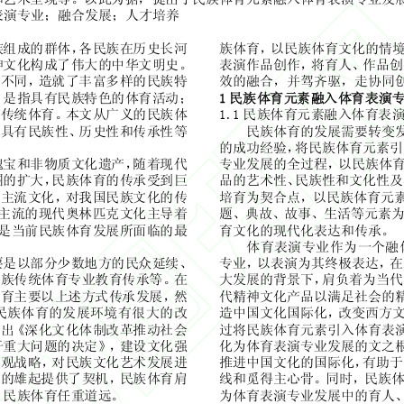
表
演
专业
；
融
合发展
；人才培养
族
组
成
的
群
体，
各
民
族
在
历
史
长
河
族
体育，
以
民
族
体育文
化
的
情
神
文
化
构
成
了
伟
大
的
中
华
文
明
史
。
表
演
作
品
创
作
，
将
育人、
作
品
创
不
同
，
造
就
了
丰富
多
样
的
民
族
特
效
的
融
合
，
并
驾
齐
驱
，
走
协
同
，
是
指
具有
民
族
特
色
的体育
活
动；
民族
体
育
元素融入
体
育
表演
1
传统
体育。
本
文从
广
义
的
民
族
体
民
族
体育
元
素
融
入
体育
表
1.1
具有
民
族
性
、
历
史
性
和
传
承
性
等
民
族
体育的
发展
需要
转
变
的
成
功
经
验
，
将
民
族
体育
元
素
引
瑰
宝
和
非
物
质
文
化
遗
产
，
随着
现
代
专业发展
的
全
过
程
，
以
民
族
体
围
的
扩
大
，
民
族
体育的
传
承
受
到
巨
品
的
艺
术
性
、
民
族
性
和
文
化
性
及
主
流
文
化
，对
我国
民
族
文
化
的
传
培育为
契
合点
，
以
民
族
体育
元
主
流
的
现
代
奥
林
匹
克
文
化
主
导
着
题
、
典
故
、
故
事
、
生
活
等
元
素
是当
前
民
族
体育
发展
所
面
临
的
最
育文
化
的
现
代
化
表
达
和
传
承
。
体育
表
演
专业作
为一
个
融
要
是以
部
分少数地
方的
民
众
延
续
、
专业
，
以
表
演
为
其
终
极
表
达
，在
族
传统
体育
专业
教育
传
承
等。在
大发展
的
背
景
下
，
肩
负
着
为
当
代
体育
主
要
以上
述
方
式
传
承
发展
，
然
代
精
神
文
化
产
品
以
满
足
社
会
的
民
族
体育的
发展
环
境
有
很大
的
改
造
中国
文
化
国
际
化
，
改变西
方
出
《
深
化
文
化
体制
改革
推
动
社
会
过
将
民
族
体育
元
素
引
入
体育
表
干
重
大
问
题
的
决
定
》
，建设文
化
强
化
为体育
表
演
专业发展
的文
之
观
战略，对
民
族
文
化
艺
术
发展
进
推
进
中国
文
化
的
国
际
化
，
有
助
于
育的
雄
起提
供
了
契
机，
民
族
体育
肩
线
和
觅
得主心
骨
。
同
时
，
民
族
，
民
族
体育
任
重
道
远
。
为体育
表
演
专业发展中
的育人