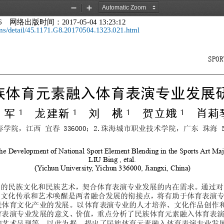
Zoom
Zoom
    
2017-05-04 13:23:12
网络出版时间：
Out
In
cms/detail/45.1171.G8.20170504.1323.021.html
                                                        SPOR
                                                            
族
体育
元
素融入
体育
表演
专
业发展
军
龙建新
刘
桃
贺
立娥
肖莉
1
1
1
1
春
学院，
江
西
宜春
；
珠
海
城
市
职
业
技
术
学院，
广
东
珠
海
 336000
2.
 
he Development of National Sport Element Blending in the Sports Art Maj
LIU Bing , etal. 
(Yichun University, Yichun 336000, Jiangxi, China) 
富
的
民
族
文
化和
民
族
艺
术
，
契
合
体育
表
演
专业发展
的
内
在需
求
。通过对
为文
化
传
承
和
艺
术
唤
醒
是
两
者
融
合发展
的
衔接点
，
将
有
助
于
体育
表
演
进体育文
化
产
业
的
发展
。
以
体育
表
演
专业
的人才培养、文
化
作
品
创
作
育
表
演
专业发展
的
意义
、
价
值
，重
点
分析
了
民
族
体育
元
素
融
入
体育
表
和
艺
术
呈
现
等。
以
此
为
据
，
提
出了
民
族
体育
元
素
融
入
体育
表
演
专业发