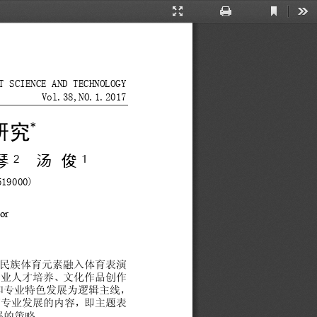
Current
Presentation
Print
Too
View
Mode
T SCIENCE AND TECHNOLOGY 
        Vol.38,NO.1.2017 
*
研究
琴
汤
俊
2
1
519000) 
or 
民
族
体育
元
素
融
入
体育
表
演
专业
人才培养、文
化
作
品
创
作
和
专业特
色
发展
为
逻辑
主
线，
演
专业发展
的
内
容
，
即
主题
表
展
的策略。