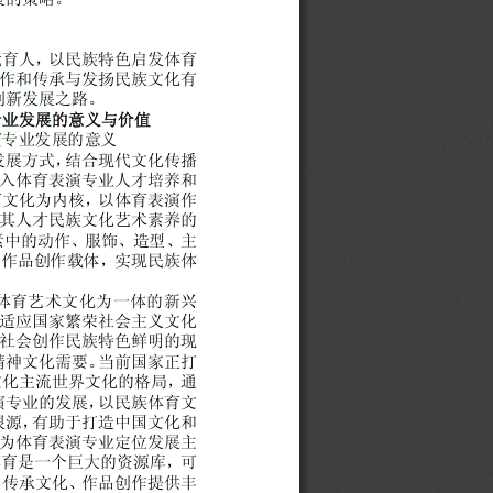
境
育人，
以
民
族
特
色
启
发
体育
作
和
传
承
与发
扬
民
族
文
化
有
创
新
发展之
路。
专
业
发
展
的
意义
与
价值
演
专业发展
的
意义
发展
方
式
，
结合现
代
文
化
传
播
入
体育
表
演
专业
人才培养
和
育文
化
为
内
核
，
以
体育
表
演
作
其
人才
民
族
文
化
艺
术素
养的
素
中
的动
作
、
服
饰
、
造型
、
主
为
作
品
创
作
载
体，
实
现
民
族
体
体育
艺
术
文
化
为一体的
新
兴
适
应
国
家
繁荣
社
会主
义
文
化
社
会
创
作
民
族
特
色
鲜
明
的
现
精
神
文
化
需要。
当
前
国
家
正
打
文
化
主
流
世
界
文
化
的
格
局
，通
演
专业
的
发展
，
以
民
族
体育文
根
源
，
有
助
于
打
造
中国
文
化和
为体育
表
演
专业
定
位
发展主
体育
是
一
个
巨
大
的
资源
库
，
可
、
传
承
文
化
、
作
品
创
作提
供
丰