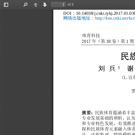
of 3
Toggle
Find
Previous
Next
DOI
10.14038/j.cnki.tykj.2017.01.036
：
Sidebar
http://kns.cnki.net/k
网络出版地址：
体育科技
               
年（第
卷）第
期
2017
38
1
民
刘
兵
谢
1
宜
(1.
1
T
摘要：
民
族
体育
蕴
涵
着
丰
专业发展
基
础
的
辨
析
，
认
和
专业特
色
发展
，
有
效
推
探
析
民
族
体育
元
素
融
入
体
达
、动
作
集
成
、
情
境
模
拟