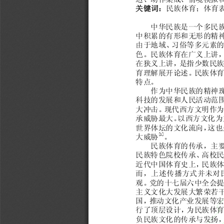
关键词：
民
族
体育；体育
中
华
民
族
是
一
个
多
民
中
积
累
的
有
形
和
无
形
的
精
由于
地
域
、
习
俗
等
多
元
素
的
色
。
民
族
体育在
广
义
上
讲
在
狭
义
上
讲
，
是
指
少数
民
族
育理
解展开
论
述
。
民
族
体育
特点
。
作
为
中
华
民
族
的
精
神
科技的
发展
和
人
民活
动
范
大
冲
击
。
现
代西
方文
明
作
为
承
威
胁
最大
。
以
西
方文
化
为
世
界
体
坛
的文
化
流
向
，
这也
[1]
大
威
胁
。
民
族
体育的
传
承
，
主
民
族
特
色
院
校
传
承
、
高校
民
近
代
中国
体育
史
上
，
民
族
而，
上
述
传
播
方
式
并未
对
观
。
党
的
十
七
届
六
中全会提
主
义
文
化
大发展大
繁荣若
国
，
推
动文
化
产
业发展
等
宏
行
了
顶
层
设
计
，为
民
族
体
负
民
族
文
化
的
传
承
与发
扬