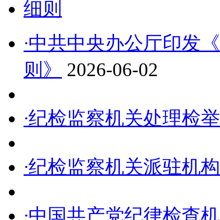
细则
·
中共中央办公厅印发《
则》
2026-06-02
·
纪检监察机关处理检举
·
纪检监察机关派驻机构
·
中国共产党纪律检查机