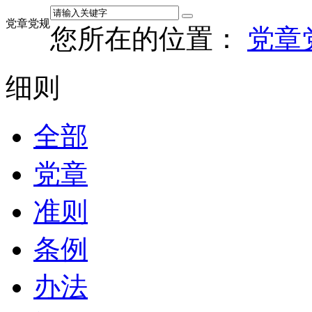
党章党规
您所在的位置：
党章
细则
全部
党章
准则
条例
办法