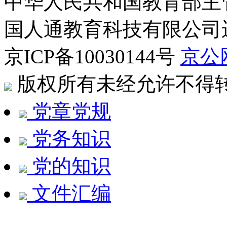
中华人民共和国教育部主
国人通教育科技有限公司
京ICP备10030144号
京公网
版权所有
未经允许不得
党章党规
党务知识
党的知识
文件汇编