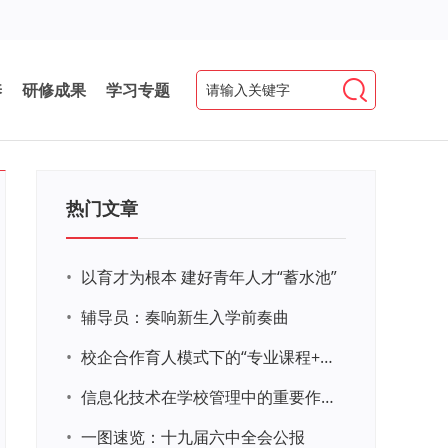
养
研修成果
学习专题
热门文章
•
以育才为根本 建好青年人才“蓄水池”
•
辅导员：奏响新生入学前奏曲
•
校企合作育人模式下的“专业课程+思政教育+党建活动”交叉融合的课程思政教学探索与实践
•
信息化技术在学校管理中的重要作用 ——以贵州省威宁民族中学和校园使用等为例
•
一图速览：十九届六中全会公报