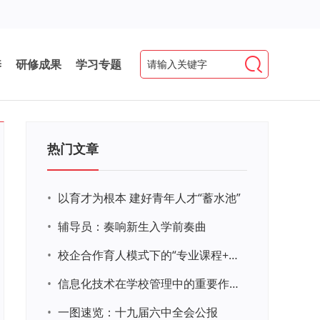
养
研修成果
学习专题
热门文章
•
以育才为根本 建好青年人才“蓄水池”
•
辅导员：奏响新生入学前奏曲
•
校企合作育人模式下的“专业课程+思政教育+党建活动”交叉融合的课程思政教学探索与实践
•
信息化技术在学校管理中的重要作用 ——以贵州省威宁民族中学和校园使用等为例
•
一图速览：十九届六中全会公报