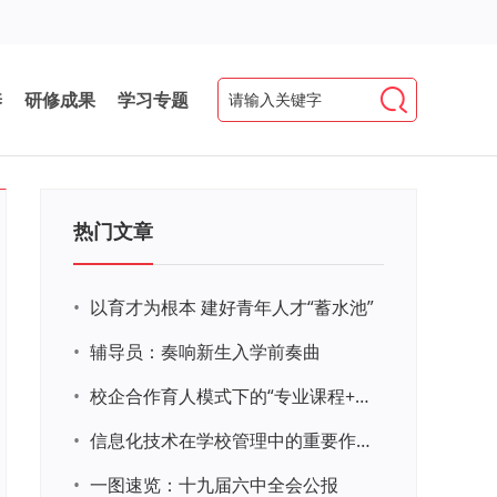
养
研修成果
学习专题
热门文章
•
以育才为根本 建好青年人才“蓄水池”
•
辅导员：奏响新生入学前奏曲
•
校企合作育人模式下的“专业课程+思政教育+党建活动”交叉融合的课程思政教学探索与实践
•
信息化技术在学校管理中的重要作用 ——以贵州省威宁民族中学和校园使用等为例
•
一图速览：十九届六中全会公报