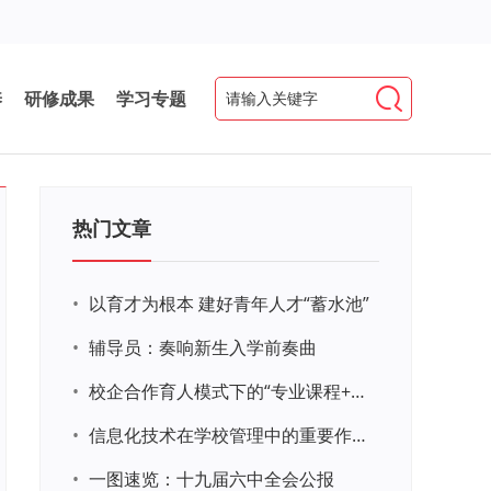
养
研修成果
学习专题
热门文章
•
以育才为根本 建好青年人才“蓄水池”
•
辅导员：奏响新生入学前奏曲
•
校企合作育人模式下的“专业课程+思政教育+党建活动”交叉融合的课程思政教学探索与实践
•
信息化技术在学校管理中的重要作用 ——以贵州省威宁民族中学和校园使用等为例
•
一图速览：十九届六中全会公报