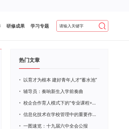
养
研修成果
学习专题
热门文章
•
以育才为根本 建好青年人才“蓄水池”
•
辅导员：奏响新生入学前奏曲
•
校企合作育人模式下的“专业课程+思政教育+党建活动”交叉融合的课程思政教学探索与实践
•
信息化技术在学校管理中的重要作用 ——以贵州省威宁民族中学和校园使用等为例
•
一图速览：十九届六中全会公报