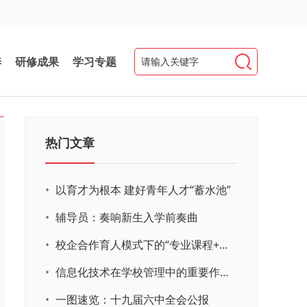
养
研修成果
学习专题
热门文章
•
以育才为根本 建好青年人才“蓄水池”
•
辅导员：奏响新生入学前奏曲
•
校企合作育人模式下的“专业课程+思政教育+党建活动”交叉融合的课程思政教学探索与实践
•
信息化技术在学校管理中的重要作用 ——以贵州省威宁民族中学和校园使用等为例
•
一图速览：十九届六中全会公报