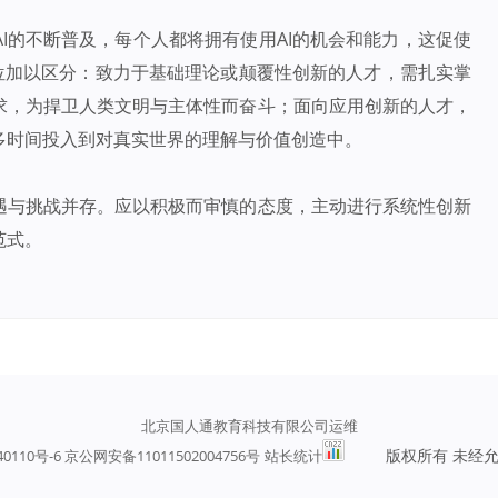
I的不断普及，每个人都将拥有使用AI的机会和能力，这促使
位加以区分：致力于基础理论或颠覆性创新的人才，需扎实掌
求，为捍卫人类文明与主体性而奋斗；面向应用创新的人才，
多时间投入到对真实世界的理解与价值创造中。
遇与挑战并存。应以积极而审慎的态度，主动进行系统性创新
范式。
北京国人通教育科技有限公司运维
版权所有 未经
40110号-6 京公网安备11011502004756号
站长统计