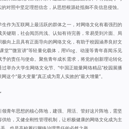
实的对照中坚定理想信念，从思想根源处抵御不良信息侵蚀。
学生作为互联网上最活跃的群体之一，对网络文化有着强烈的
成关键期，社会阅历尚浅、认知有待完善，常易受到片面、局
积极向上且具有正面导向的网络文化，有助于校园涵养良好文
课堂”“微宣讲”等轻量化载体，用Vlog、动漫等青年喜闻乐见
赋予的责任与使命。聚焦青年成长需求，将党的创新理论转化
通过举办大学生网络文化节、“中国正能量网络精品”校园展播
网这个“最大变量”真正成为育人实效的“最大增量”。
”
引领青年思想的核心阵地，建强、用活、管好这片阵地，需坚
容供给，又健全刚性管理机制，让积极健康的网络文化成为主
抓手，也是高校履行网络治理责任的必然之举。