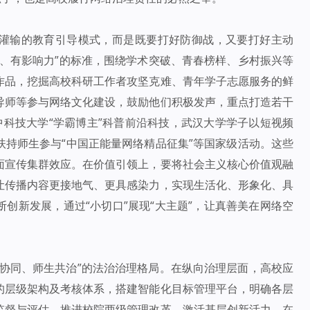
灌输的教育引导模式，而是既要打好防御战，又要打好主动
、有影响力”的标准，围绕学术突破、青春榜样、乡村振兴等
作品，挖掘高校科研工作者攻坚克难、青年学子志愿服务的鲜
导师等参与网络文化建设，鼓励他们积极发声，重点打造若干
科技大学“学霸博主”科普前沿科技，武汉大学学子以短视频
持师生参与“中国正能量网络精品征集”等国家级活动。这些
面宣传集群效应。在价值引领上，要将社会主义核心价值观融
让传播内容更接地气、更具感染力，实现生活化、形象化、具
创新发展，通过“小切口”展现“大主题”，让真善美在网络空
门协同、师生共治”的法治治理格局。在纵向治理层面，高校应
的层级架构及考核体系，搭建智能化目标管理平台，明确各层
监督与评估。推进校院两级管理改革，激活基层创新活力。在