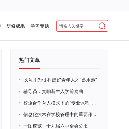
养
研修成果
学习专题
热门文章
•
以育才为根本 建好青年人才“蓄水池”
•
辅导员：奏响新生入学前奏曲
•
校企合作育人模式下的“专业课程+思政教育+党建活动”交叉融合的课程思政教学探索与实践
•
信息化技术在学校管理中的重要作用 ——以贵州省威宁民族中学和校园使用等为例
•
一图速览：十九届六中全会公报