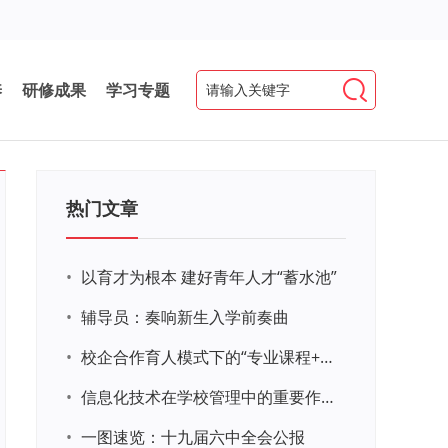
养
研修成果
学习专题
热门文章
•
以育才为根本 建好青年人才“蓄水池”
•
辅导员：奏响新生入学前奏曲
•
校企合作育人模式下的“专业课程+思政教育+党建活动”交叉融合的课程思政教学探索与实践
•
信息化技术在学校管理中的重要作用 ——以贵州省威宁民族中学和校园使用等为例
•
一图速览：十九届六中全会公报