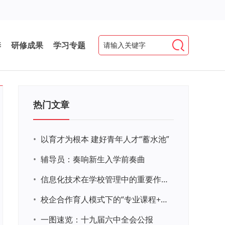
养
研修成果
学习专题
热门文章
•
以育才为根本 建好青年人才“蓄水池”
•
辅导员：奏响新生入学前奏曲
•
信息化技术在学校管理中的重要作用 ——以贵州省威宁民族中学和校园使用等为例
•
校企合作育人模式下的“专业课程+思政教育+党建活动”交叉融合的课程思政教学探索与实践
•
一图速览：十九届六中全会公报