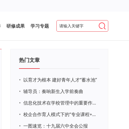
养
研修成果
学习专题
热门文章
•
以育才为根本 建好青年人才“蓄水池”
•
辅导员：奏响新生入学前奏曲
•
信息化技术在学校管理中的重要作用 ——以贵州省威宁民族中学和校园使用等为例
•
校企合作育人模式下的“专业课程+思政教育+党建活动”交叉融合的课程思政教学探索与实践
•
一图速览：十九届六中全会公报