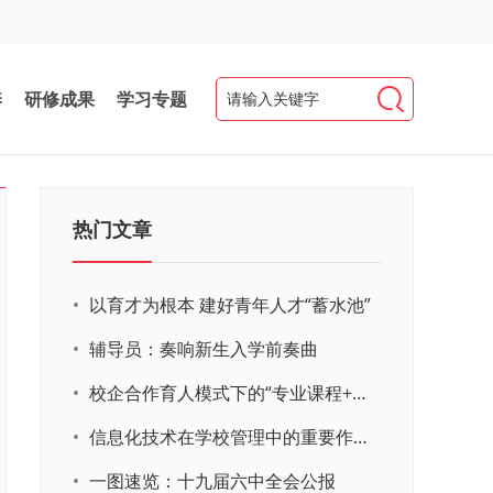
养
研修成果
学习专题
热门文章
•
以育才为根本 建好青年人才“蓄水池”
•
辅导员：奏响新生入学前奏曲
•
校企合作育人模式下的“专业课程+思政教育+党建活动”交叉融合的课程思政教学探索与实践
•
信息化技术在学校管理中的重要作用 ——以贵州省威宁民族中学和校园使用等为例
•
一图速览：十九届六中全会公报