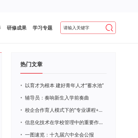
养
研修成果
学习专题
热门文章
•
以育才为根本 建好青年人才“蓄水池”
•
辅导员：奏响新生入学前奏曲
•
校企合作育人模式下的“专业课程+思政教育+党建活动”交叉融合的课程思政教学探索与实践
•
信息化技术在学校管理中的重要作用 ——以贵州省威宁民族中学和校园使用等为例
•
一图速览：十九届六中全会公报