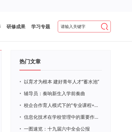
养
研修成果
学习专题
热门文章
•
以育才为根本 建好青年人才“蓄水池”
•
辅导员：奏响新生入学前奏曲
•
校企合作育人模式下的“专业课程+思政教育+党建活动”交叉融合的课程思政教学探索与实践
•
信息化技术在学校管理中的重要作用 ——以贵州省威宁民族中学和校园使用等为例
•
一图速览：十九届六中全会公报