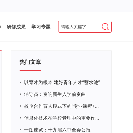
养
研修成果
学习专题
热门文章
•
以育才为根本 建好青年人才“蓄水池”
•
辅导员：奏响新生入学前奏曲
•
校企合作育人模式下的“专业课程+思政教育+党建活动”交叉融合的课程思政教学探索与实践
•
信息化技术在学校管理中的重要作用 ——以贵州省威宁民族中学和校园使用等为例
•
一图速览：十九届六中全会公报