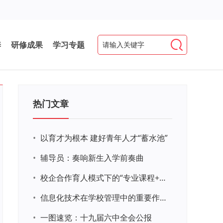
养
研修成果
学习专题
热门文章
•
以育才为根本 建好青年人才“蓄水池”
•
辅导员：奏响新生入学前奏曲
•
校企合作育人模式下的“专业课程+思政教育+党建活动”交叉融合的课程思政教学探索与实践
•
信息化技术在学校管理中的重要作用 ——以贵州省威宁民族中学和校园使用等为例
•
一图速览：十九届六中全会公报