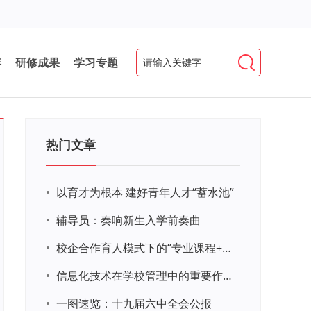
养
研修成果
学习专题
热门文章
•
以育才为根本 建好青年人才“蓄水池”
•
辅导员：奏响新生入学前奏曲
•
校企合作育人模式下的“专业课程+思政教育+党建活动”交叉融合的课程思政教学探索与实践
•
信息化技术在学校管理中的重要作用 ——以贵州省威宁民族中学和校园使用等为例
•
一图速览：十九届六中全会公报