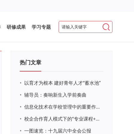
养
研修成果
学习专题
热门文章
•
以育才为根本 建好青年人才“蓄水池”
•
辅导员：奏响新生入学前奏曲
•
信息化技术在学校管理中的重要作用 ——以贵州省威宁民族中学和校园使用等为例
•
校企合作育人模式下的“专业课程+思政教育+党建活动”交叉融合的课程思政教学探索与实践
•
一图速览：十九届六中全会公报