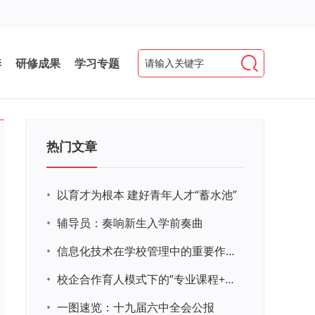
养
研修成果
学习专题
热门文章
•
以育才为根本 建好青年人才“蓄水池”
•
辅导员：奏响新生入学前奏曲
•
信息化技术在学校管理中的重要作用 ——以贵州省威宁民族中学和校园使用等为例
•
校企合作育人模式下的“专业课程+思政教育+党建活动”交叉融合的课程思政教学探索与实践
•
一图速览：十九届六中全会公报