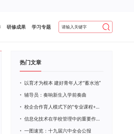
养
研修成果
学习专题
热门文章
•
以育才为根本 建好青年人才“蓄水池”
•
辅导员：奏响新生入学前奏曲
•
校企合作育人模式下的“专业课程+思政教育+党建活动”交叉融合的课程思政教学探索与实践
•
信息化技术在学校管理中的重要作用 ——以贵州省威宁民族中学和校园使用等为例
•
一图速览：十九届六中全会公报