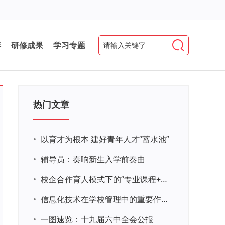
养
研修成果
学习专题
热门文章
•
以育才为根本 建好青年人才“蓄水池”
•
辅导员：奏响新生入学前奏曲
•
校企合作育人模式下的“专业课程+思政教育+党建活动”交叉融合的课程思政教学探索与实践
•
信息化技术在学校管理中的重要作用 ——以贵州省威宁民族中学和校园使用等为例
•
一图速览：十九届六中全会公报