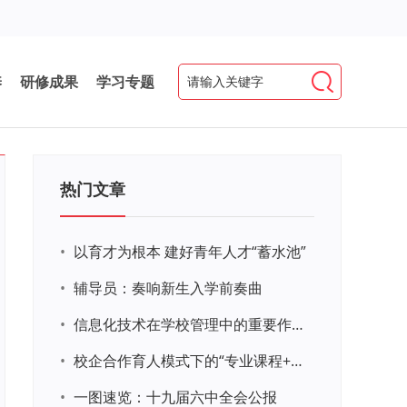
养
研修成果
学习专题
热门文章
•
以育才为根本 建好青年人才“蓄水池”
•
辅导员：奏响新生入学前奏曲
•
信息化技术在学校管理中的重要作用 ——以贵州省威宁民族中学和校园使用等为例
•
校企合作育人模式下的“专业课程+思政教育+党建活动”交叉融合的课程思政教学探索与实践
•
一图速览：十九届六中全会公报