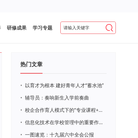
养
研修成果
学习专题
热门文章
•
以育才为根本 建好青年人才“蓄水池”
•
辅导员：奏响新生入学前奏曲
•
校企合作育人模式下的“专业课程+思政教育+党建活动”交叉融合的课程思政教学探索与实践
•
信息化技术在学校管理中的重要作用 ——以贵州省威宁民族中学和校园使用等为例
•
一图速览：十九届六中全会公报