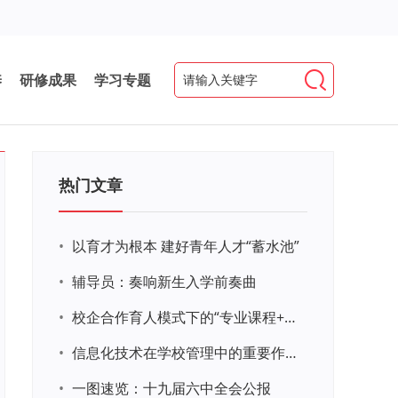
养
研修成果
学习专题
热门文章
•
以育才为根本 建好青年人才“蓄水池”
•
辅导员：奏响新生入学前奏曲
•
校企合作育人模式下的“专业课程+思政教育+党建活动”交叉融合的课程思政教学探索与实践
•
信息化技术在学校管理中的重要作用 ——以贵州省威宁民族中学和校园使用等为例
•
一图速览：十九届六中全会公报