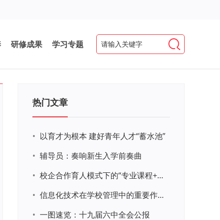
养
研修成果
学习专题
热门文章
•
以育才为根本 建好青年人才“蓄水池”
•
辅导员：奏响新生入学前奏曲
•
校企合作育人模式下的“专业课程+思政教育+党建活动”交叉融合的课程思政教学探索与实践
•
信息化技术在学校管理中的重要作用 ——以贵州省威宁民族中学和校园使用等为例
•
一图速览：十九届六中全会公报