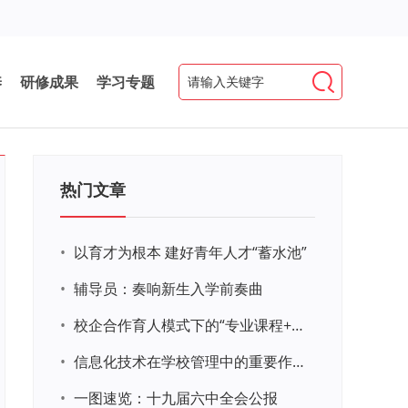
养
研修成果
学习专题
热门文章
•
以育才为根本 建好青年人才“蓄水池”
•
辅导员：奏响新生入学前奏曲
•
校企合作育人模式下的“专业课程+思政教育+党建活动”交叉融合的课程思政教学探索与实践
•
信息化技术在学校管理中的重要作用 ——以贵州省威宁民族中学和校园使用等为例
•
一图速览：十九届六中全会公报