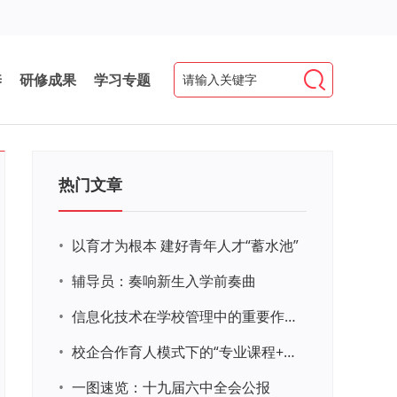
养
研修成果
学习专题
热门文章
•
以育才为根本 建好青年人才“蓄水池”
•
辅导员：奏响新生入学前奏曲
•
信息化技术在学校管理中的重要作用 ——以贵州省威宁民族中学和校园使用等为例
•
校企合作育人模式下的“专业课程+思政教育+党建活动”交叉融合的课程思政教学探索与实践
•
一图速览：十九届六中全会公报