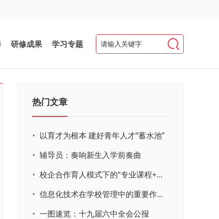
养
研修成果
学习专题
热门文章
•
以育才为根本 建好青年人才“蓄水池”
•
辅导员：奏响新生入学前奏曲
•
校企合作育人模式下的“专业课程+思政教育+党建活动”交叉融合的课程思政教学探索与实践
•
信息化技术在学校管理中的重要作用 ——以贵州省威宁民族中学和校园使用等为例
•
一图速览：十九届六中全会公报