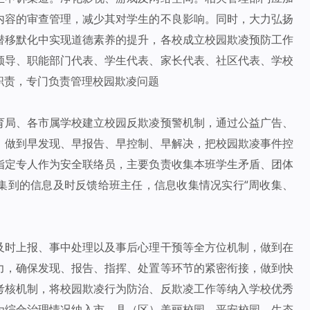
内容的审查管理，减少其对学生的不良影响。同时，大力弘扬
潜移默化中实现道德素养的提升，各校成立校园欺凌预防工作
领导、职能部门代表、学生代表、家长代表、社区代表、学校
职责，专门负责管理校园欺凌问题
育局、各市属学校建立校园反欺凌预警机制，通过公益广告、
，做到早发现、早报告、早控制、早解决，把校园欺凌事件控
指定专人作为安全联络员，主要负责收集本班学生矛盾、团体
集到的信息及时反馈给班主任，信息收集情况实行“周收集、
及时上报、事中处理以及事后心理干预等全方位机制，做到在
力，确保发现、报告、指挥、处置等环节的紧密衔接，做到快
考核机制，将校园欺凌行为防治、反欺凌工作等纳入学校优秀
为综合治理情况纳入市、县（区）美丽校园、平安校园、生态