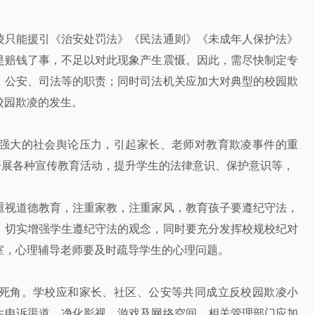
凌只能援引《治安处罚法》《民法通则》《未成年人保护法》
是赔钱了事，不足以对此现象产生震慑。因此，需尽快制定专
、公安、司法等的职责；同时司法机关应加大对典型的校园欺
校园欺凌的发生。
强大的社会舆论压力，引起家长、老师对教育欺凌事件的重
开展各种宣传教育活动，提升学生的法律意识、保护意识等，
重视道德教育，注重家教，注重家风，教育孩子要遵纪守法，
，切实增强学生遵纪守法的观念，同时要充分发挥校规校纪对
室，心理辅导老师要及时疏导学生的心理问题。
死角。学校应和家长、社区、公安等共同成立反校园欺凌小
生申诉渠道。净化影视、游戏及网络空间。相关管理部门应加