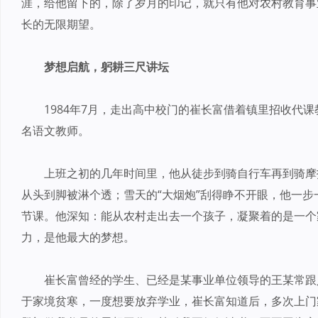
涯，给他留下的，除了岁月的印记，就只有他对农村教育事
长的无限期望。
梦想启航，躬耕三尺讲坛
1984年7月，走出高中校门的崔长富借着镇里招收代
名语文教师。
上班之初的几年时间里，他从徒步到骑自行车再到骑摩
从头到脚被淋个透；雪天的“大烟炮”刮得睁不开眼，他一
节课。他深知：能从农村走出去一个孩子，凝聚着的是一个
力，是他最大的梦想。
崔长富曾经的学生、已经是某事业单位领导的王某常跟
于家境贫寒，一度想要放弃学业，崔长富知道后，多次上门