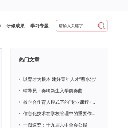
养
研修成果
学习专题
热门文章
•
以育才为根本 建好青年人才“蓄水池”
•
辅导员：奏响新生入学前奏曲
•
校企合作育人模式下的“专业课程+思政教育+党建活动”交叉融合的课程思政教学探索与实践
•
信息化技术在学校管理中的重要作用 ——以贵州省威宁民族中学和校园使用等为例
•
一图速览：十九届六中全会公报