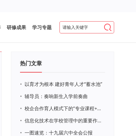
养
研修成果
学习专题
热门文章
•
以育才为根本 建好青年人才“蓄水池”
•
辅导员：奏响新生入学前奏曲
•
校企合作育人模式下的“专业课程+思政教育+党建活动”交叉融合的课程思政教学探索与实践
•
信息化技术在学校管理中的重要作用 ——以贵州省威宁民族中学和校园使用等为例
•
一图速览：十九届六中全会公报