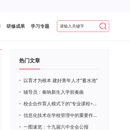
养
研修成果
学习专题
热门文章
•
以育才为根本 建好青年人才“蓄水池”
•
辅导员：奏响新生入学前奏曲
•
校企合作育人模式下的“专业课程+思政教育+党建活动”交叉融合的课程思政教学探索与实践
•
信息化技术在学校管理中的重要作用 ——以贵州省威宁民族中学和校园使用等为例
•
一图速览：十九届六中全会公报