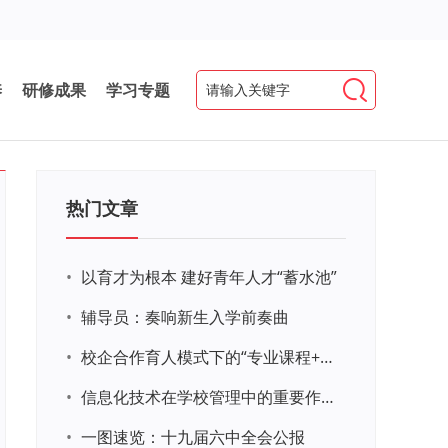
养
研修成果
学习专题
热门文章
•
以育才为根本 建好青年人才“蓄水池”
•
辅导员：奏响新生入学前奏曲
•
校企合作育人模式下的“专业课程+思政教育+党建活动”交叉融合的课程思政教学探索与实践
•
信息化技术在学校管理中的重要作用 ——以贵州省威宁民族中学和校园使用等为例
•
一图速览：十九届六中全会公报