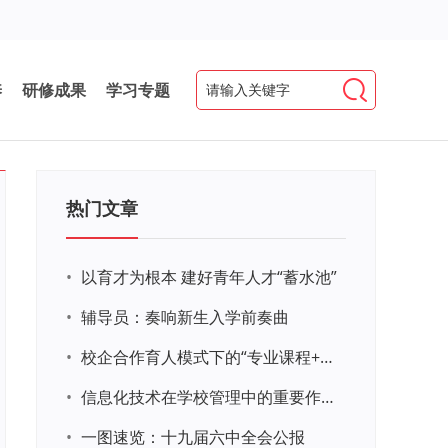
养
研修成果
学习专题
热门文章
•
以育才为根本 建好青年人才“蓄水池”
•
辅导员：奏响新生入学前奏曲
•
校企合作育人模式下的“专业课程+思政教育+党建活动”交叉融合的课程思政教学探索与实践
•
信息化技术在学校管理中的重要作用 ——以贵州省威宁民族中学和校园使用等为例
•
一图速览：十九届六中全会公报