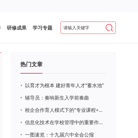
养
研修成果
学习专题
热门文章
•
以育才为根本 建好青年人才“蓄水池”
•
辅导员：奏响新生入学前奏曲
•
校企合作育人模式下的“专业课程+思政教育+党建活动”交叉融合的课程思政教学探索与实践
•
信息化技术在学校管理中的重要作用 ——以贵州省威宁民族中学和校园使用等为例
•
一图速览：十九届六中全会公报