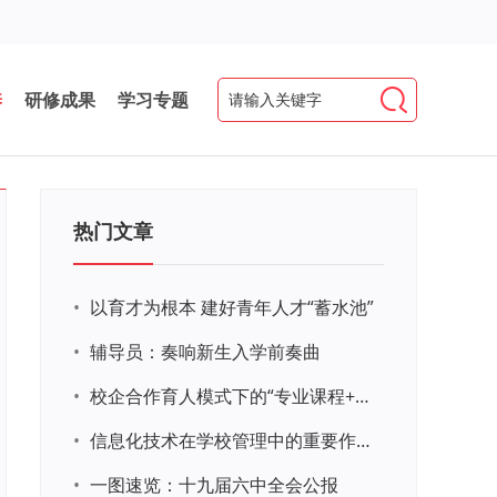
养
研修成果
学习专题
热门文章
•
以育才为根本 建好青年人才“蓄水池”
•
辅导员：奏响新生入学前奏曲
•
校企合作育人模式下的“专业课程+思政教育+党建活动”交叉融合的课程思政教学探索与实践
•
信息化技术在学校管理中的重要作用 ——以贵州省威宁民族中学和校园使用等为例
•
一图速览：十九届六中全会公报