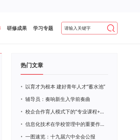
养
研修成果
学习专题
热门文章
•
以育才为根本 建好青年人才“蓄水池”
•
辅导员：奏响新生入学前奏曲
•
校企合作育人模式下的“专业课程+思政教育+党建活动”交叉融合的课程思政教学探索与实践
•
信息化技术在学校管理中的重要作用 ——以贵州省威宁民族中学和校园使用等为例
•
一图速览：十九届六中全会公报