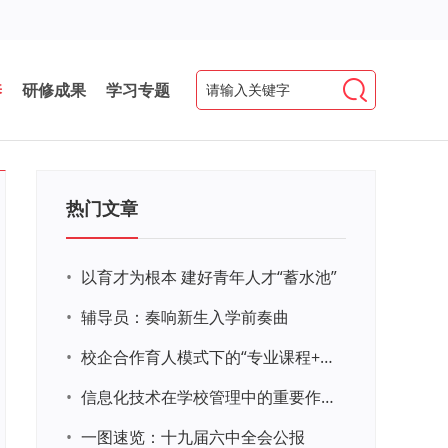
养
研修成果
学习专题
热门文章
•
以育才为根本 建好青年人才“蓄水池”
•
辅导员：奏响新生入学前奏曲
•
校企合作育人模式下的“专业课程+思政教育+党建活动”交叉融合的课程思政教学探索与实践
•
信息化技术在学校管理中的重要作用 ——以贵州省威宁民族中学和校园使用等为例
•
一图速览：十九届六中全会公报