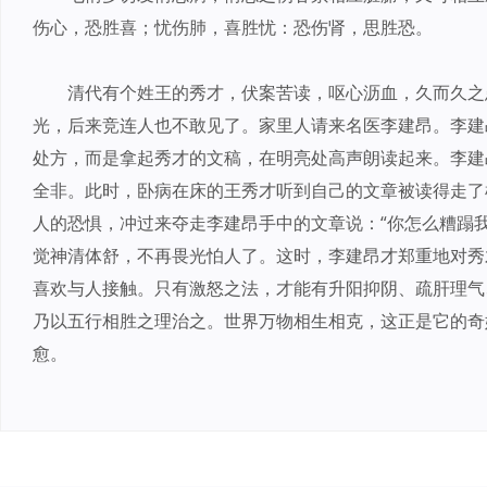
伤心，恐胜喜；忧伤肺，喜胜忧：恐伤肾，思胜恐。
清代有个姓王的秀才，伏案苦读，呕心沥血，久而久之
光，后来竞连人也不敢见了。家里人请来名医李建昂。李建
处方，而是拿起秀才的文稿，在明亮处高声朗读起来。李建
全非。此时，卧病在床的王秀才听到自己的文章被读得走了
人的恐惧，冲过来夺走李建昂手中的文章说：“你怎么糟蹋
觉神清体舒，不再畏光怕人了。这时，李建昂才郑重地对秀
喜欢与人接触。只有激怒之法，才能有升阳抑阴、疏肝理气
乃以五行相胜之理治之。世界万物相生相克，这正是它的奇
愈。