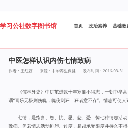
学习公社数字图书馆
首页
政治素养
基础教
中医怎样认识内伤七情致病
作者：王红蕊
来源：中华养生保健
发布时间：2016-03-31
《儒林外史》中讲范进数十年寒窗不得志，一朝中举高
谓“喜乐无极则伤魄，魄伤则狂，狂者意不存”。情志可使人
七情，是指喜、怒、忧、思、悲、恐、惊七种情志活动
致病。但若情志活动剧烈、过度，超越承受限度并持久不得