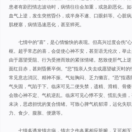
患者有剧烈情志波动时，病情往往会加重，或急剧恶化。如
血气上逆，发生突然昏仆，或半身不遂、口眼斜等。心脏病
肌梗塞，病情迅速恶化，甚至猝死。
七情中的“喜”，是心情愉快的表现。但高兴过度会伤“心
枢。超乎常态的喜，会促使心神不安，甚至语无伦次，举止
由于愿望受阻、行为受挫而致的紧张情绪。怒致使肝气上逆
面红目赤，甚则昏厥卒倒。“悲”指亲人失去或愿望破灭时
常见意志消沉、精神不振、气短胸闷、乏力懒言。“恐”指
气失固，气陷于下。临床可见二便失禁，遗精、滑精、骨痿
会致心神不定、气机逆乱。临床可见心悸不安、慌乱失措，甚
未决，思虑担忧的复合情绪。可致心脾气机郁滞，运化失职
力、食少、腹胀、便溏等。
七情多诱发情志病，情志之伤各累相应脏腑，又可相互