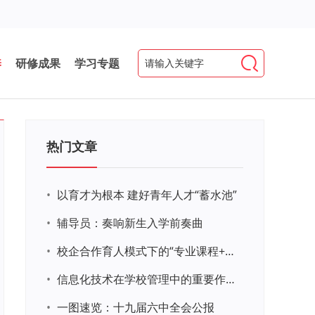
养
研修成果
学习专题
热门文章
•
以育才为根本 建好青年人才“蓄水池”
•
辅导员：奏响新生入学前奏曲
•
校企合作育人模式下的“专业课程+思政教育+党建活动”交叉融合的课程思政教学探索与实践
•
信息化技术在学校管理中的重要作用 ——以贵州省威宁民族中学和校园使用等为例
•
一图速览：十九届六中全会公报