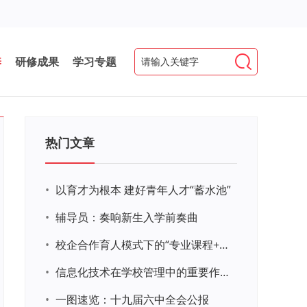
养
研修成果
学习专题
热门文章
•
以育才为根本 建好青年人才“蓄水池”
•
辅导员：奏响新生入学前奏曲
•
校企合作育人模式下的“专业课程+思政教育+党建活动”交叉融合的课程思政教学探索与实践
•
信息化技术在学校管理中的重要作用 ——以贵州省威宁民族中学和校园使用等为例
•
一图速览：十九届六中全会公报